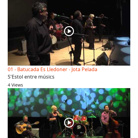
01 - Batucada Es Lledoner - Jota Pelada
S'Estol entre músics
4 Views