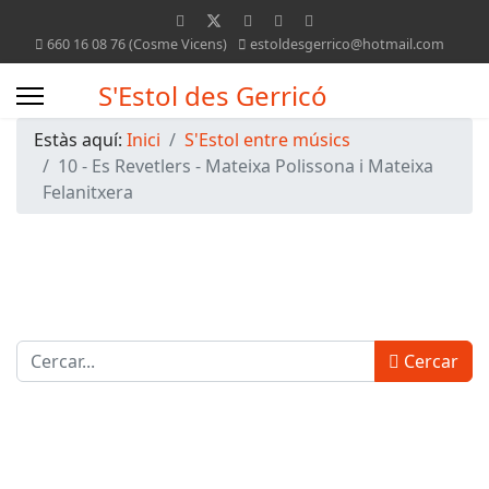
660 16 08 76 (Cosme Vicens)
estoldesgerrico@hotmail.com
S'Estol des Gerricó
Estàs aquí:
Inici
S'Estol entre músics
10 - Es Revetlers - Mateixa Polissona i Mateixa
Felanitxera
Cercar