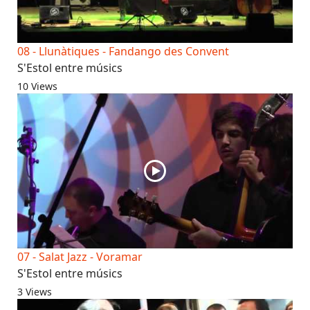
08 - Llunàtiques - Fandango des Convent
S'Estol entre músics
10 Views
07 - Salat Jazz - Voramar
S'Estol entre músics
3 Views