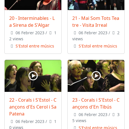
20 - Interminables - L
21 - Mai Som Tots Tea
a Sirena de S'Algar
tre - Visita Irreal
06 Febrer 2023
/
1
06 Febrer 2023
/
2
2 views
views
S'Estol entre músics
S'Estol entre músics
22 - Corals i S'Estol - C
23 - Corals i S'Estol - C
ançons d'Es Cerol i Sa
ançons d'En Tibús
Patena
06 Febrer 2023
/
3
5 views
06 Febrer 2023
/
1
0 views
S'Estol entre músics