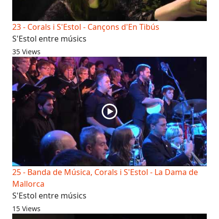
23 - Corals i S'Estol - Cançons d'En Tibús
S'Estol entre músics
35 Views
25 - Banda de Música, Corals i S'Estol - La Dama de
Mallorca
S'Estol entre músics
15 Views